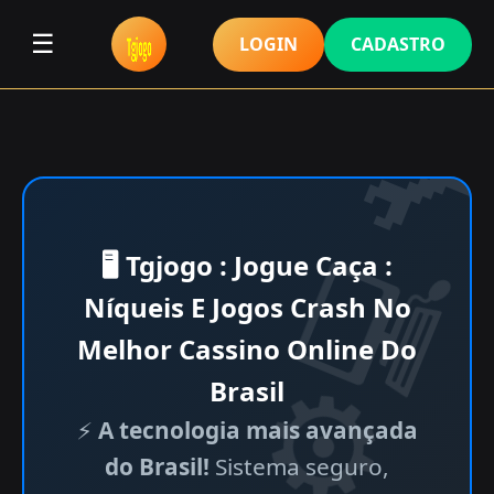
☰
LOGIN
CADASTRO
🖥 Tgjogo : Jogue Caça :
Níqueis E Jogos Crash No
Melhor Cassino Online Do
Brasil
⚡
A tecnologia mais avançada
do Brasil!
Sistema seguro,