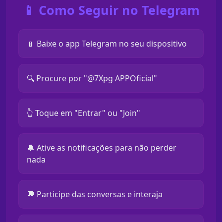
📱 Como Seguir no Telegram
📱 Baixe o app Telegram no seu dispositivo
🔍 Procure por "@7Xpg APPOficial"
👆 Toque em "Entrar" ou "Join"
🔔 Ative as notificações para não perder
nada
💬 Participe das conversas e interaja