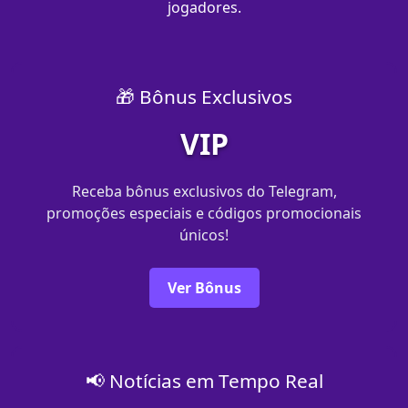
jogadores.
🎁 Bônus Exclusivos
VIP
Receba bônus exclusivos do Telegram,
promoções especiais e códigos promocionais
únicos!
Ver Bônus
📢 Notícias em Tempo Real