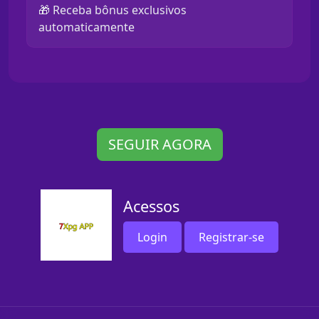
🎁 Receba bônus exclusivos
automaticamente
SEGUIR AGORA
Acessos
Login
Registrar-se