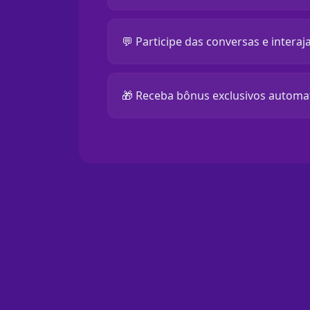
💬 Participe das conversas e interaj
🎁 Receba bônus exclusivos autom