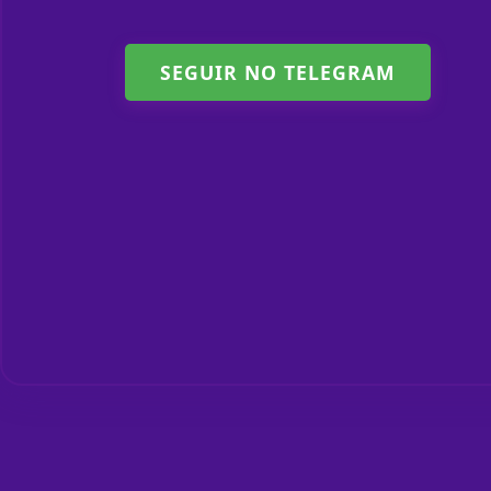
SEGUIR NO TELEGRAM