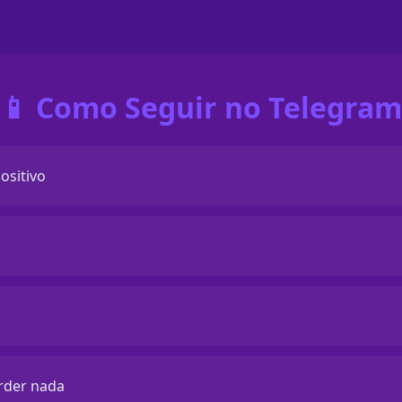
📱 Como Seguir no Telegram
ositivo
erder nada