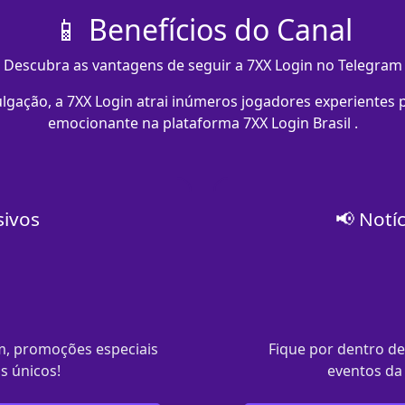
📱 Benefícios do Canal
Descubra as vantagens de seguir a 7XX Login no Telegram
lgação, a 7XX Login atrai inúmeros jogadores experientes
emocionante na plataforma 7XX Login Brasil .
sivos
📢 Notí
m, promoções especiais
Fique por dentro d
s únicos!
eventos da