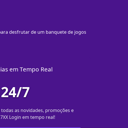
 para desfrutar de um banquete de jogos
cias em Tempo Real
24/7
e todas as novidades, promoções e
 7XX Login em tempo real!