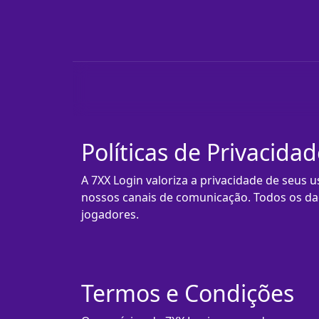
Políticas de Privacida
A 7XX Login valoriza a privacidade de seus
nossos canais de comunicação. Todos os dad
jogadores.
Termos e Condições