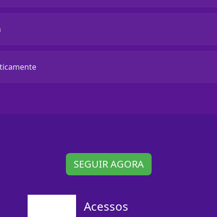
a
aticamente
SEGUIR AGORA
Acessos