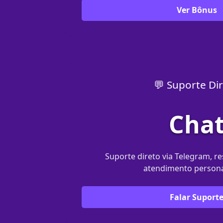
Ver Bônus
💬 Suporte Di
Cha
Suporte direto via Telegram, r
atendimento persona
Falar Suport