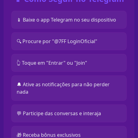
📱 Baixe o app Telegram no seu dispositivo
🔍 Procure por "@7FF LoginOficial"
👆 Toque em "Entrar" ou "Join"
🔔 Ative as notificações para não perder
nada
💬 Participe das conversas e interaja
🎁 Receba bônus exclusivos