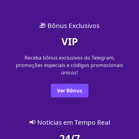
🎁 Bônus Exclusivos
VIP
Receba bônus exclusivos do Telegram,
promoções especiais e códigos promocionais
únicos!
Ver Bônus
📢 Notícias em Tempo Real
24/7