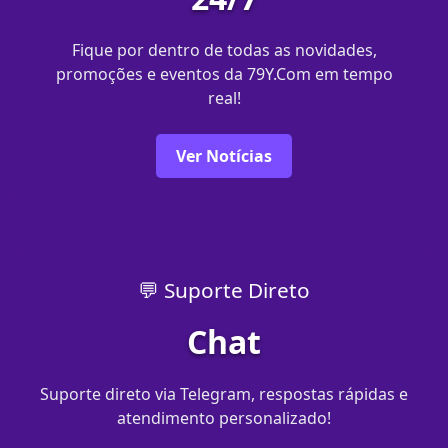
Fique por dentro de todas as novidades,
promoções e eventos da 79Y.Com em tempo
real!
Ver Notícias
💬 Suporte Direto
Chat
Suporte direto via Telegram, respostas rápidas e
atendimento personalizado!