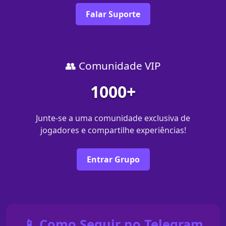
Falar Suporte
👥 Comunidade VIP
1000+
Junte-se a uma comunidade exclusiva de
jogadores e compartilhe experiências!
Entrar Grupo
📱 Como Seguir no Telegram