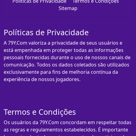
Políticas de Privacidade
Termos e Condições
Sitemap
Políticas de Privacidade
A 79Y.Com valoriza a privacidade de seus usuários e
está empenhada em proteger todas as informações
pessoais fornecidas durante o uso de nossos canais de
comunicação. Todos os dados coletados são utilizados
exclusivamente para fins de melhoria contínua da
experiência de nossos jogadores.
Termos e Condições
Os usuários da 79Y.Com concordam em respeitar todas
as regras e regulamentos estabelecidos. É importante