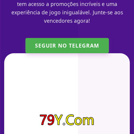
tem acesso a promoções incríveis e uma
experiência de jogo inigualável. Junte-se aos
vencedores agora!
SEGUIR NO TELEGRAM