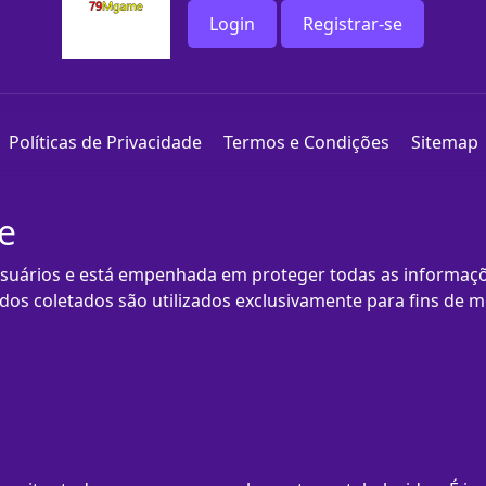
Login
Registrar-se
Políticas de Privacidade
Termos e Condições
Sitemap
de
usuários e está empenhada em proteger todas as informaçõ
os coletados são utilizados exclusivamente para fins de m