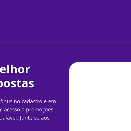
elhor
postas
ônus no cadastro e em
m acesso a promoções
ualável. Junte-se aos