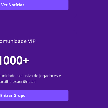
Ver Notícias
Comunidade VIP
1000+
unidade exclusiva de jogadores e
rtilhe experiências!
Entrar Grupo