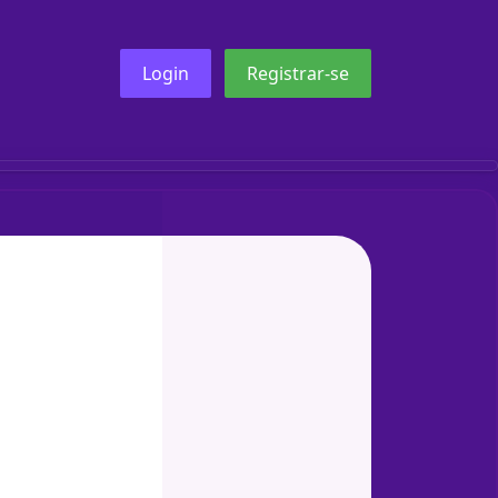
Login
Registrar-se