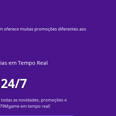
m oferece muitas promoções diferentes aos
cias em Tempo Real
24/7
e todas as novidades, promoções e
 79Mgame em tempo real!