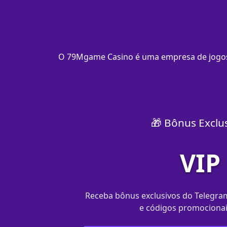
O 79Mgame Casino é uma empresa de jogos 
🎁 Bônus Exclu
VIP
Receba bônus exclusivos do Telegra
e códigos promocionai