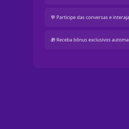
💬 Participe das conversas e interaj
🎁 Receba bônus exclusivos autom