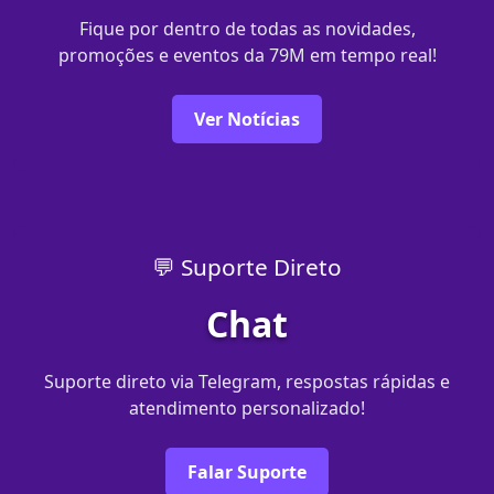
Fique por dentro de todas as novidades,
promoções e eventos da 79M em tempo real!
Ver Notícias
💬 Suporte Direto
Chat
Suporte direto via Telegram, respostas rápidas e
atendimento personalizado!
Falar Suporte