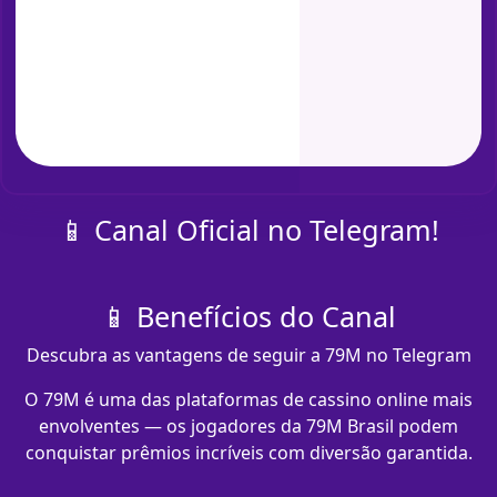
📱 Canal Oficial no Telegram!
📱 Benefícios do Canal
Descubra as vantagens de seguir a 79M no Telegram
O 79M é uma das plataformas de cassino online mais
envolventes — os jogadores da 79M Brasil podem
conquistar prêmios incríveis com diversão garantida.