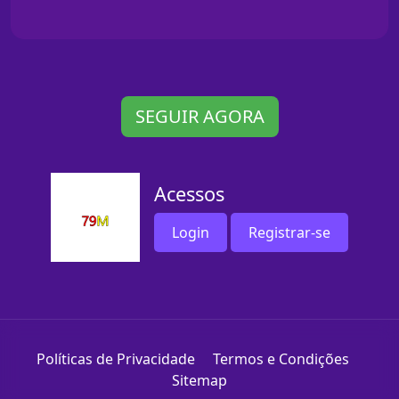
SEGUIR AGORA
Acessos
Login
Registrar-se
Políticas de Privacidade
Termos e Condições
Sitemap