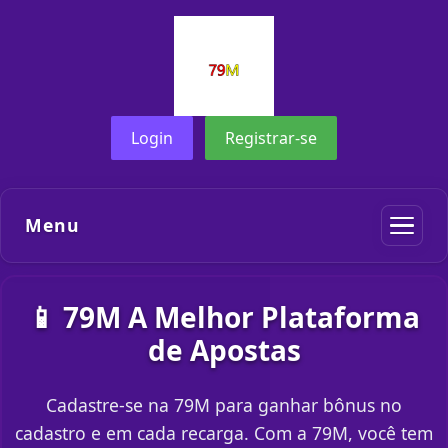
Login
Registrar-se
Menu
📱 79M A Melhor Plataforma
de Apostas
Cadastre-se na 79M para ganhar bônus no
cadastro e em cada recarga. Com a 79M, você tem