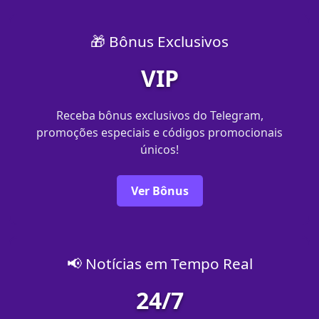
🎁 Bônus Exclusivos
VIP
Receba bônus exclusivos do Telegram,
promoções especiais e códigos promocionais
únicos!
Ver Bônus
📢 Notícias em Tempo Real
24/7