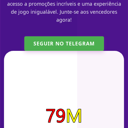
acesso a promoções incríveis e uma experiência
de jogo inigualável. Junte-se aos vencedores
agora!
SEGUIR NO TELEGRAM