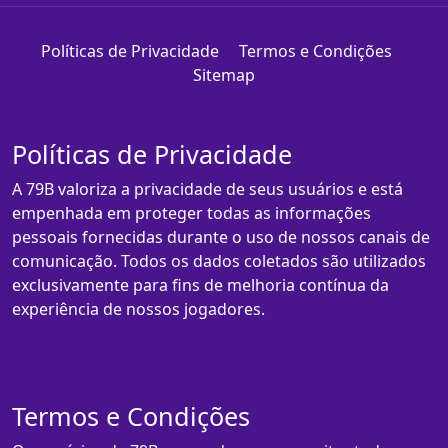
Políticas de Privacidade
Termos e Condições
Sitemap
Políticas de Privacidade
A 79B valoriza a privacidade de seus usuários e está
empenhada em proteger todas as informações
pessoais fornecidas durante o uso de nossos canais de
comunicação. Todos os dados coletados são utilizados
exclusivamente para fins de melhoria contínua da
experiência de nossos jogadores.
Termos e Condições