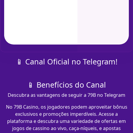
📱 Canal Oficial no Telegram!
📱 Benefícios do Canal
Descubra as vantagens de seguir a 79B no Telegram
No 79B Casino, os jogadores podem aproveitar bônus
exclusivos e promoções imperdíveis. Acesse a
plataforma e descubra uma variedade de ofertas em
jogos de cassino ao vivo, caça-níqueis, e apostas