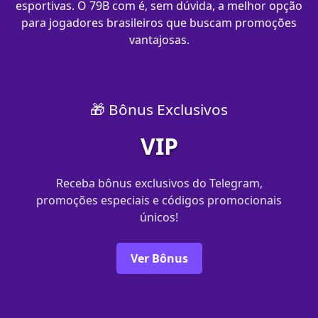
esportivas. O 79B com​ é, sem dúvida, a melhor opção
para jogadores brasileiros que buscam promoções
vantajosas.
🎁 Bônus Exclusivos
VIP
Receba bônus exclusivos do Telegram,
promoções especiais e códigos promocionais
únicos!
Ver Bônus