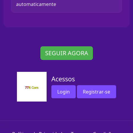
automaticamente
SEGUIR AGORA
Acessos
Login
Registrar-se