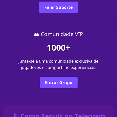
Falar Suporte
👥 Comunidade VIP
1000+
Junte-se a uma comunidade exclusiva de
jogadores e compartilhe experiências!
Entrar Grupo
📱 Como Seguir no Telegram