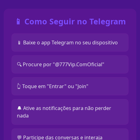
📱 Como Seguir no Telegram
📱 Baixe o app Telegram no seu dispositivo
🔍 Procure por "@777Vip.ComOficial"
👆 Toque em "Entrar" ou "Join"
🔔 Ative as notificações para não perder
nada
💬 Participe das conversas e interaja