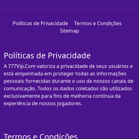
Políticas de Privacidade
Termos e Condições
Sitemap
Políticas de Privacidade
A 777Vip.Com valoriza a privacidade de seus usuários e
está empenhada em proteger todas as informações
pessoais fornecidas durante o uso de nossos canais de
comunicação. Todos os dados coletados são utilizados
exclusivamente para fins de melhoria contínua da
experiência de nossos jogadores.
Termos e Condições