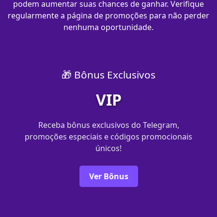
podem aumentar suas chances de ganhar. Verifique
regularmente a página de promoções para não perder
nenhuma oportunidade.
🎁 Bônus Exclusivos
VIP
Receba bônus exclusivos do Telegram,
promoções especiais e códigos promocionais
únicos!
Ver Bônus