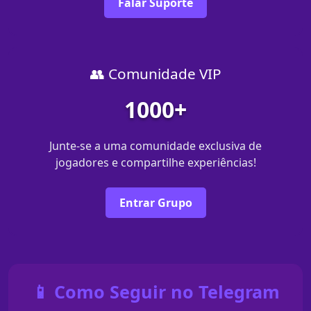
Falar Suporte
👥 Comunidade VIP
1000+
Junte-se a uma comunidade exclusiva de
jogadores e compartilhe experiências!
Entrar Grupo
📱 Como Seguir no Telegram