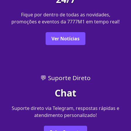
Fique por dentro de todas as novidades,
promoções e eventos da 7777M1 em tempo real!
Ver Notícias
💬 Suporte Direto
Chat
Suporte direto via Telegram, respostas rápidas e
atendimento personalizado!