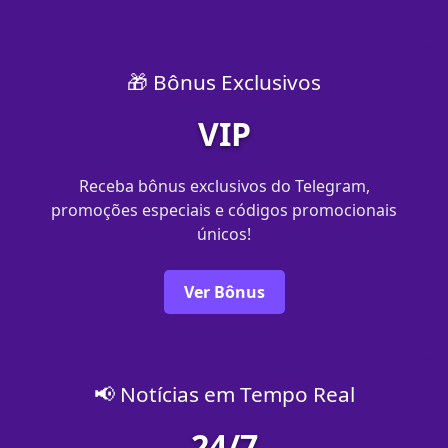
🎁 Bônus Exclusivos
VIP
Receba bônus exclusivos do Telegram,
promoções especiais e códigos promocionais
únicos!
Ver Bônus
📢 Notícias em Tempo Real
24/7