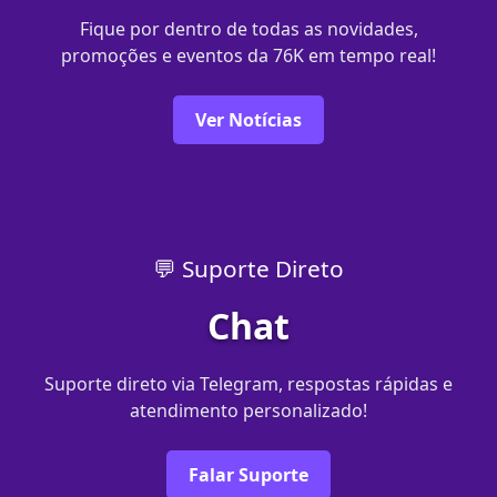
Fique por dentro de todas as novidades,
promoções e eventos da 76K em tempo real!
Ver Notícias
💬 Suporte Direto
Chat
Suporte direto via Telegram, respostas rápidas e
atendimento personalizado!
Falar Suporte