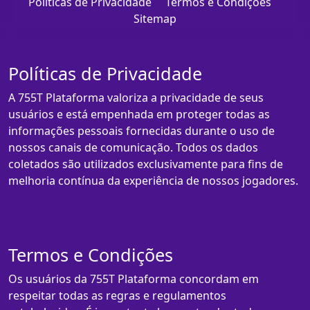
Políticas de Privacidade
Termos e Condições
Sitemap
Políticas de Privacidade
A 755T Plataforma valoriza a privacidade de seus
usuários e está empenhada em proteger todas as
informações pessoais fornecidas durante o uso de
nossos canais de comunicação. Todos os dados
coletados são utilizados exclusivamente para fins de
melhoria contínua da experiência de nossos jogadores.
Termos e Condições
Os usuários da 755T Plataforma concordam em
respeitar todas as regras e regulamentos