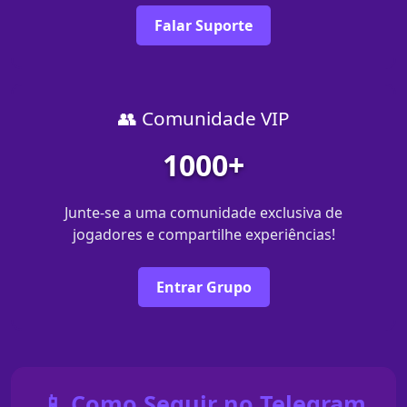
Falar Suporte
👥 Comunidade VIP
1000+
Junte-se a uma comunidade exclusiva de
jogadores e compartilhe experiências!
Entrar Grupo
📱 Como Seguir no Telegram