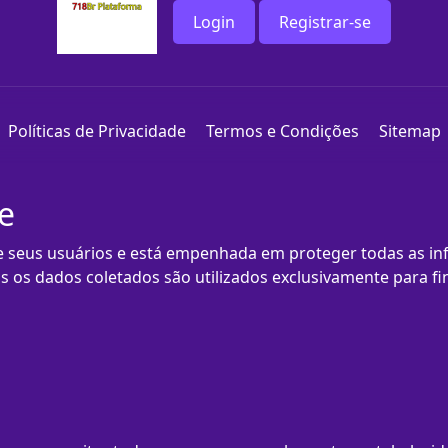
Login
Registrar-se
Políticas de Privacidade
Termos e Condições
Sitemap
de
de seus usuários e está empenhada em proteger todas as i
 os dados coletados são utilizados exclusivamente para fi