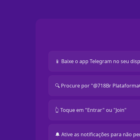
📱 Baixe o app Telegram no seu disp
🔍 Procure por "@718Br PlataformaO
👆 Toque em "Entrar" ou "Join"
🔔 Ative as notificações para não p