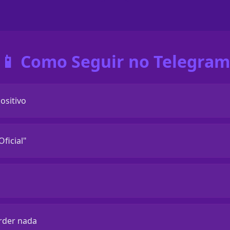
📱 Como Seguir no Telegram
ositivo
ficial"
erder nada