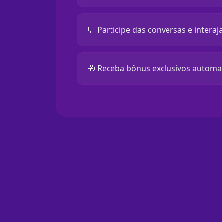
💬 Participe das conversas e interaj
🎁 Receba bônus exclusivos autom