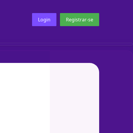
Login
Registrar-se