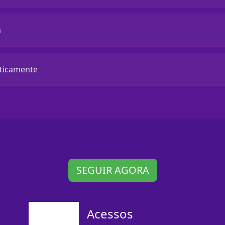
a
aticamente
SEGUIR AGORA
Acessos