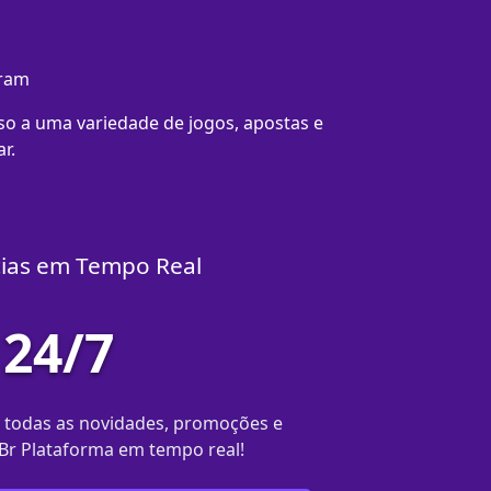
gram
so a uma variedade de jogos, apostas e
r.
cias em Tempo Real
24/7
e todas as novidades, promoções e
Br Plataforma em tempo real!