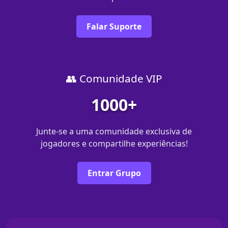
Falar Suporte
👥 Comunidade VIP
1000+
Junte-se a uma comunidade exclusiva de
jogadores e compartilhe experiências!
Entrar Grupo