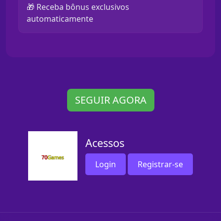
🎁 Receba bônus exclusivos
automaticamente
SEGUIR AGORA
Acessos
Login
Registrar-se