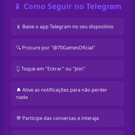
📱 Como Seguir no Telegram
📱 Baixe o app Telegram no seu dispositivo
🔍 Procure por "@70GamesOficial"
👆 Toque em "Entrar" ou "Join"
🔔 Ative as notificações para não perder
nada
💬 Participe das conversas e interaja