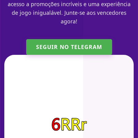
acesso a promoções incríveis e uma experiência
de jogo inigualável. Junte-se aos vencedores
agora!
SEGUIR NO TELEGRAM