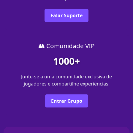
Falar Suporte
👥 Comunidade VIP
1000+
Junte-se a uma comunidade exclusiva de
jogadores e compartilhe experiências!
Entrar Grupo