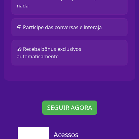
nada
💬 Participe das conversas e interaja
🎁 Receba bônus exclusivos
automaticamente
SEGUIR AGORA
Acessos