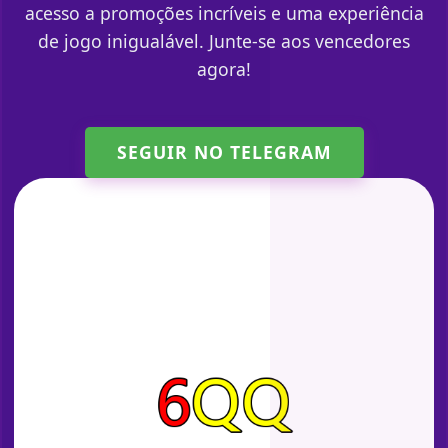
acesso a promoções incríveis e uma experiência
de jogo inigualável. Junte-se aos vencedores
agora!
SEGUIR NO TELEGRAM