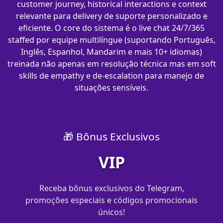
customer journey, historical interactions e context
relevante para delivery de suporte personalizado e
eficiente. O core do sistema é o live chat 24/7/365
staffed por equipe multilíngue (suportando Português,
Inglês, Espanhol, Mandarim e mais 10+ idiomas)
treinada não apenas em resolução técnica mas em soft
skills de empathy e de-escalation para manejo de
situações sensíveis.
🎁 Bônus Exclusivos
VIP
Receba bônus exclusivos do Telegram,
promoções especiais e códigos promocionais
únicos!