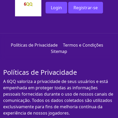
Login
Registrar-se
Políticas de Privacidade
Termos e Condições
Sitemap
Políticas de Privacidade
A 6QQ valoriza a privacidade de seus usuários e está
empenhada em proteger todas as informações
pessoais fornecidas durante o uso de nossos canais de
comunicação. Todos os dados coletados são utilizados
exclusivamente para fins de melhoria contínua da
experiência de nossos jogadores.