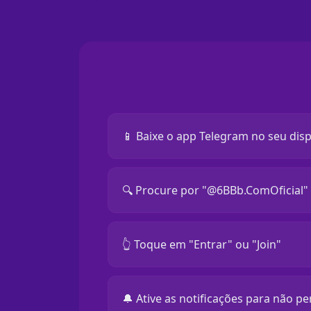
📱 Baixe o app Telegram no seu disp
🔍 Procure por "@6BBb.ComOficial"
👆 Toque em "Entrar" ou "Join"
🔔 Ative as notificações para não p