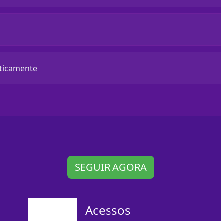
a
aticamente
SEGUIR AGORA
Acessos