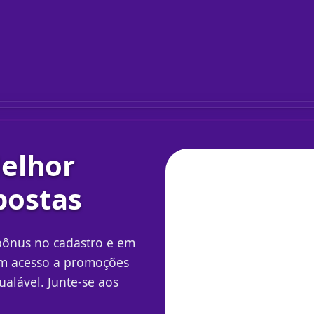
elhor
postas
bônus no cadastro e em
em acesso a promoções
ualável. Junte-se aos