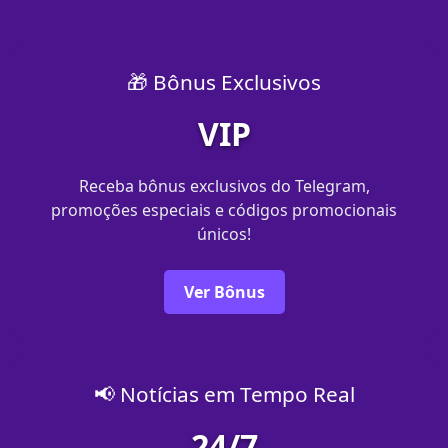
🎁 Bônus Exclusivos
VIP
Receba bônus exclusivos do Telegram,
promoções especiais e códigos promocionais
únicos!
Ver Bônus
📢 Notícias em Tempo Real
24/7