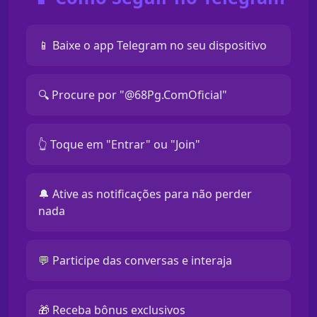
📱 Baixe o app Telegram no seu dispositivo
🔍 Procure por "@68Pg.ComOficial"
👆 Toque em "Entrar" ou "Join"
🔔 Ative as notificações para não perder
nada
💬 Participe das conversas e interaja
🎁 Receba bônus exclusivos