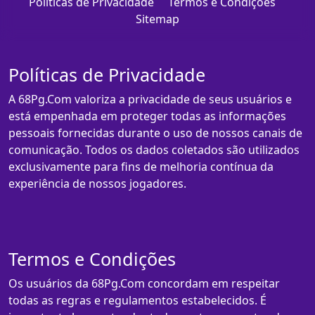
Políticas de Privacidade
Termos e Condições
Sitemap
Políticas de Privacidade
A 68Pg.Com valoriza a privacidade de seus usuários e
está empenhada em proteger todas as informações
pessoais fornecidas durante o uso de nossos canais de
comunicação. Todos os dados coletados são utilizados
exclusivamente para fins de melhoria contínua da
experiência de nossos jogadores.
Termos e Condições
Os usuários da 68Pg.Com concordam em respeitar
todas as regras e regulamentos estabelecidos. É