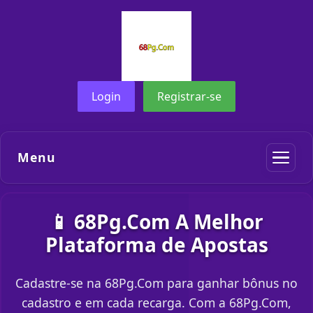
Login
Registrar-se
Menu
📱 68Pg.Com A Melhor
Plataforma de Apostas
Cadastre-se na 68Pg.Com para ganhar bônus no
cadastro e em cada recarga. Com a 68Pg.Com,