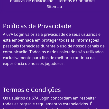
Políticas de Privacidade
Termos e Condições
Sitemap
Políticas de Privacidade
A 67A Login valoriza a privacidade de seus usuários e
está empenhada em proteger todas as informações
pessoais fornecidas durante o uso de nossos canais de
comunicação. Todos os dados coletados são utilizados
exclusivamente para fins de melhoria contínua da
experiência de nossos jogadores.
Termos e Condições
Os usuários da 67A Login concordam em respeitar
todas as regras e regulamentos estabelecidos. É