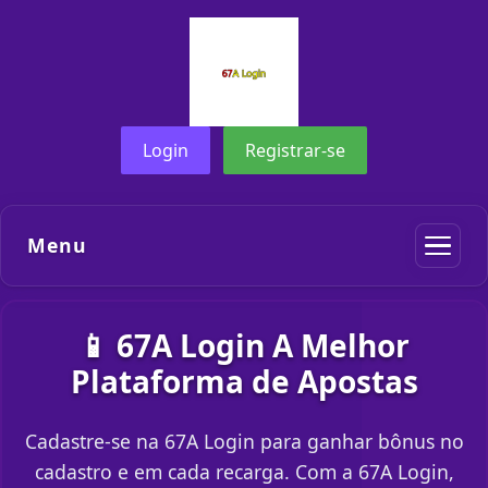
Login
Registrar-se
Menu
📱 67A Login A Melhor
Plataforma de Apostas
Cadastre-se na 67A Login para ganhar bônus no
cadastro e em cada recarga. Com a 67A Login,