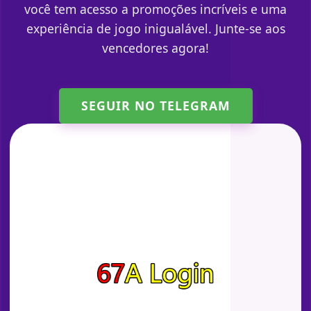
você tem acesso a promoções incríveis e uma
experiência de jogo inigualável. Junte-se aos
vencedores agora!
SEGUIR NO TELEGRAM