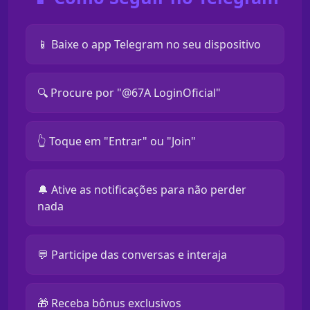
📱 Baixe o app Telegram no seu dispositivo
🔍 Procure por "@67A LoginOficial"
👆 Toque em "Entrar" ou "Join"
🔔 Ative as notificações para não perder
nada
💬 Participe das conversas e interaja
🎁 Receba bônus exclusivos