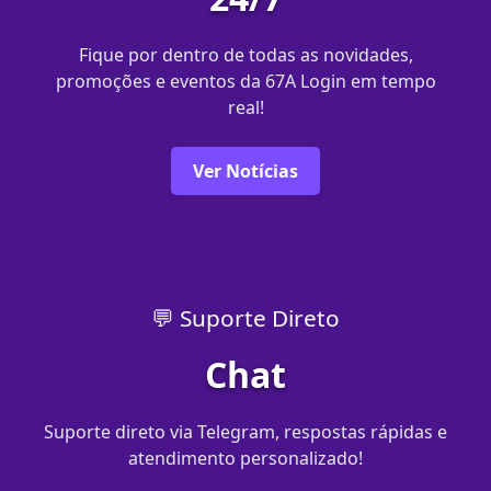
Fique por dentro de todas as novidades,
promoções e eventos da 67A Login em tempo
real!
Ver Notícias
💬 Suporte Direto
Chat
Suporte direto via Telegram, respostas rápidas e
atendimento personalizado!