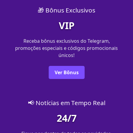
🎁 Bônus Exclusivos
VIP
Receba bônus exclusivos do Telegram,
promoções especiais e códigos promocionais
únicos!
Ver Bônus
📢 Notícias em Tempo Real
24/7