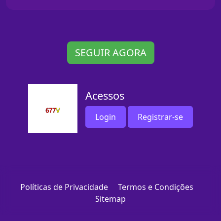
SEGUIR AGORA
Acessos
Login
Registrar-se
Políticas de Privacidade
Termos e Condições
Sitemap