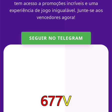
tem acesso a promoções incríveis e uma
experiência de jogo inigualável. Junte-se aos
vencedores agora!
SEGUIR NO TELEGRAM