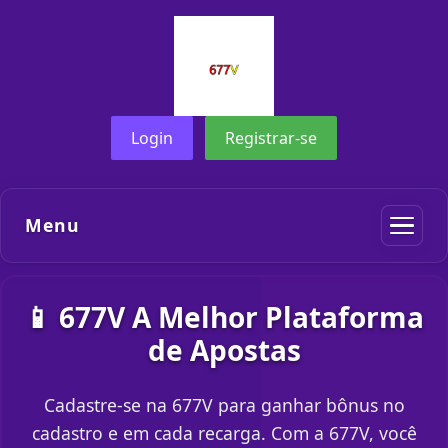
Login
Registrar-se
Menu
📱 677V A Melhor Plataforma
de Apostas
Cadastre-se na 677V para ganhar bônus no
cadastro e em cada recarga. Com a 677V, você