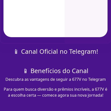
📱 Canal Oficial no Telegram!
📱 Benefícios do Canal
Descubra as vantagens de seguir a 677V no Telegram
Para quem busca diversão e prêmios incríveis, a 677V é
a escolha certa — comece agora sua nova jornada!