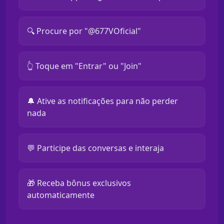
🔍 Procure por "@677VOficial"
👆 Toque em "Entrar" ou "Join"
🔔 Ative as notificações para não perder
nada
💬 Participe das conversas e interaja
🎁 Receba bônus exclusivos
automaticamente