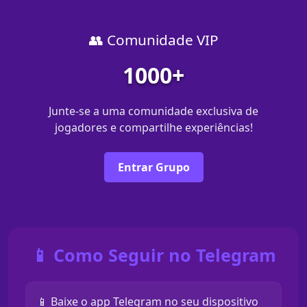
👥 Comunidade VIP
1000+
Junte-se a uma comunidade exclusiva de
jogadores e compartilhe experiências!
Entrar Grupo
📱 Como Seguir no Telegram
📱 Baixe o app Telegram no seu dispositivo