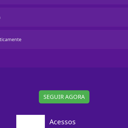
a
aticamente
SEGUIR AGORA
Acessos