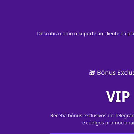
Descubra como o suporte ao cliente da p
🎁 Bônus Exclu
VIP
Receba bônus exclusivos do Telegra
e códigos promocionai