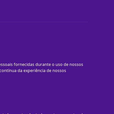
essoais fornecidas durante o uso de nossos
 contínua da experiência de nossos