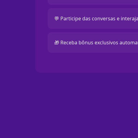
💬 Participe das conversas e interaj
🎁 Receba bônus exclusivos autom