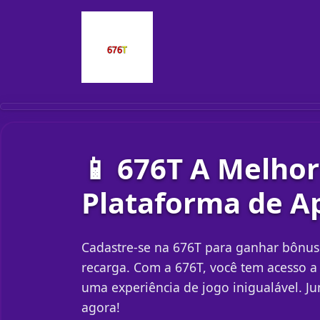
📱 676T A Melhor
Plataforma de A
Cadastre-se na 676T para ganhar bônus
recarga. Com a 676T, você tem acesso a
uma experiência de jogo inigualável. J
agora!