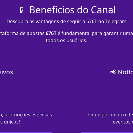
📱 Benefícios do Canal
Descubra as vantagens de seguir a 676T no Telegram
lataforma de apostas
676T
é fundamental para garantir uma 
todos os usuários.
sivos
📢 Notí
m, promoções especiais
Fique por dentro d
s únicos!
eventos 