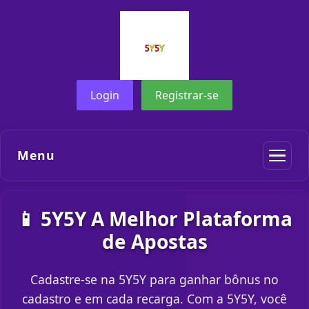
Login
Registrar-se
Menu
📱 5Y5Y A Melhor Plataforma
de Apostas
Cadastre-se na 5Y5Y para ganhar bônus no
cadastro e em cada recarga. Com a 5Y5Y, você