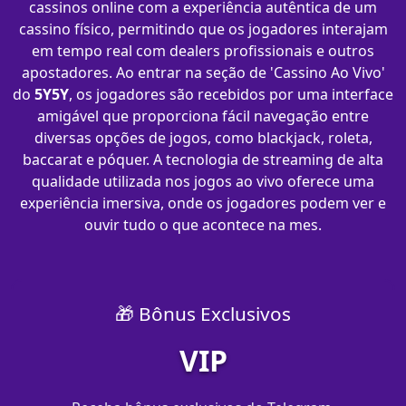
cassinos online com a experiência autêntica de um
cassino físico, permitindo que os jogadores interajam
em tempo real com dealers profissionais e outros
apostadores. Ao entrar na seção de 'Cassino Ao Vivo'
do
5Y5Y
, os jogadores são recebidos por uma interface
amigável que proporciona fácil navegação entre
diversas opções de jogos, como blackjack, roleta,
baccarat e póquer. A tecnologia de streaming de alta
qualidade utilizada nos jogos ao vivo oferece uma
experiência imersiva, onde os jogadores podem ver e
ouvir tudo o que acontece na mes.
🎁 Bônus Exclusivos
VIP