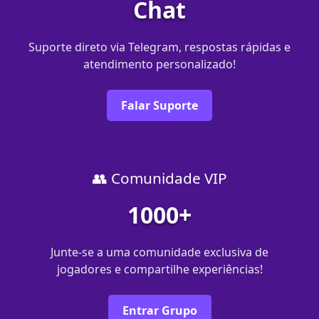
Chat
Suporte direto via Telegram, respostas rápidas e
atendimento personalizado!
Falar Suporte
👥 Comunidade VIP
1000+
Junte-se a uma comunidade exclusiva de
jogadores e compartilhe experiências!
Entrar Grupo