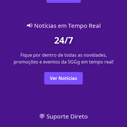
📢 Notícias em Tempo Real
24/7
Fique por dentro de todas as novidades,
promoções e eventos da 5GGg em tempo real!
Ver Notícias
💬 Suporte Direto