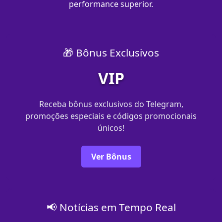
performance superior.
🎁 Bônus Exclusivos
VIP
Receba bônus exclusivos do Telegram,
promoções especiais e códigos promocionais
únicos!
Ver Bônus
📢 Notícias em Tempo Real