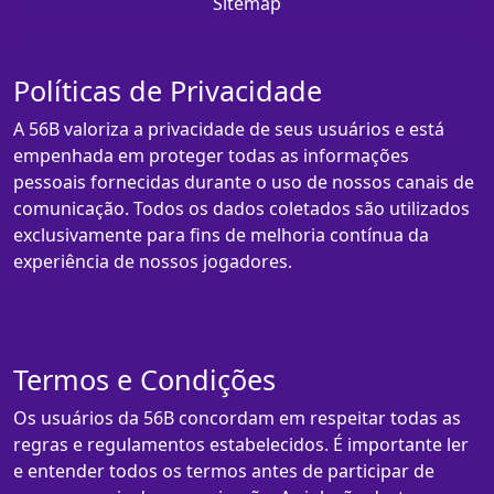
Sitemap
Políticas de Privacidade
A 56B valoriza a privacidade de seus usuários e está
empenhada em proteger todas as informações
pessoais fornecidas durante o uso de nossos canais de
comunicação. Todos os dados coletados são utilizados
exclusivamente para fins de melhoria contínua da
experiência de nossos jogadores.
Termos e Condições
Os usuários da 56B concordam em respeitar todas as
regras e regulamentos estabelecidos. É importante ler
e entender todos os termos antes de participar de