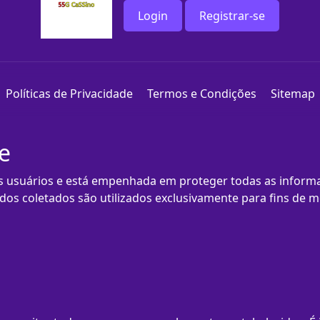
Login
Registrar-se
Políticas de Privacidade
Termos e Condições
Sitemap
de
us usuários e está empenhada em proteger todas as inform
os coletados são utilizados exclusivamente para fins de m