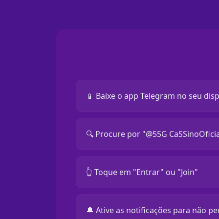
📱 Baixe o app Telegram no seu disp
🔍 Procure por "@55G CaSSinoOficia
👆 Toque em "Entrar" ou "Join"
🔔 Ative as notificações para não p