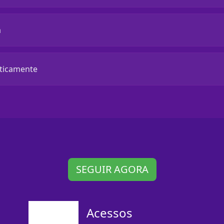
a
aticamente
SEGUIR AGORA
Acessos