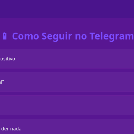
📱 Como Seguir no Telegram
ositivo
l"
erder nada