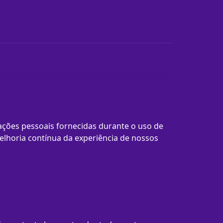
ações pessoais fornecidas durante o uso de
elhoria contínua da experiência de nossos