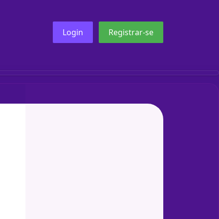
Login
Registrar-se