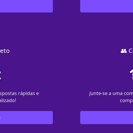
reto
👥 
t
espostas rápidas e
Junte-se a uma com
lizado!
compa
e