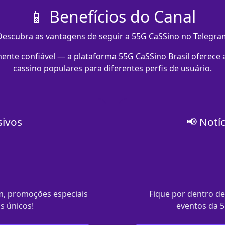
📱 Benefícios do Canal
Descubra as vantagens de seguir a 55G CaSSino no Telegra
nte confiável — a plataforma 55G CaSSino Brasil oferece 
cassino populares para diferentes perfis de usuário.
sivos
📢 Notí
m, promoções especiais
Fique por dentro d
s únicos!
eventos da 