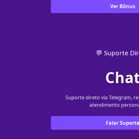
Ver Bônus
💬 Suporte Di
Cha
Suporte direto via Telegram, r
atendimento persona
Falar Suport