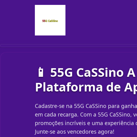
📱 55G CaSSino 
Plataforma de A
Cadastre-se na 55G CaSSino para ganha
em cada recarga. Com a 55G CaSSino, v
promoções incríveis e uma experiência d
Junte-se aos vencedores agora!