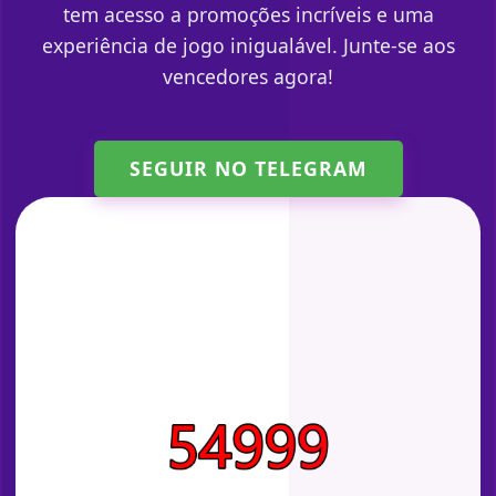
tem acesso a promoções incríveis e uma
experiência de jogo inigualável. Junte-se aos
vencedores agora!
SEGUIR NO TELEGRAM