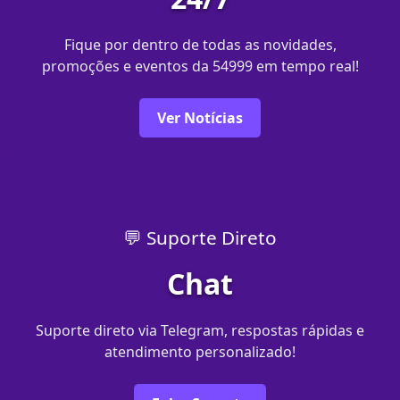
Fique por dentro de todas as novidades,
promoções e eventos da 54999 em tempo real!
Ver Notícias
💬 Suporte Direto
Chat
Suporte direto via Telegram, respostas rápidas e
atendimento personalizado!