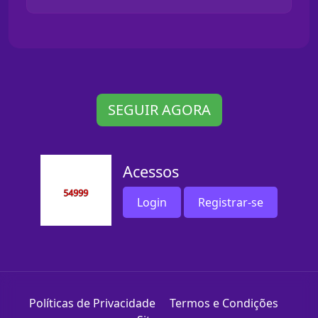
SEGUIR AGORA
Acessos
Login
Registrar-se
Políticas de Privacidade
Termos e Condições