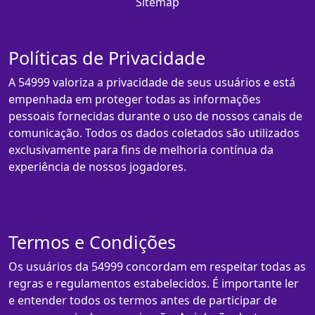
Sitemap
Políticas de Privacidade
A 54999 valoriza a privacidade de seus usuários e está
empenhada em proteger todas as informações
pessoais fornecidas durante o uso de nossos canais de
comunicação. Todos os dados coletados são utilizados
exclusivamente para fins de melhoria contínua da
experiência de nossos jogadores.
Termos e Condições
Os usuários da 54999 concordam em respeitar todas as
regras e regulamentos estabelecidos. É importante ler
e entender todos os termos antes de participar de