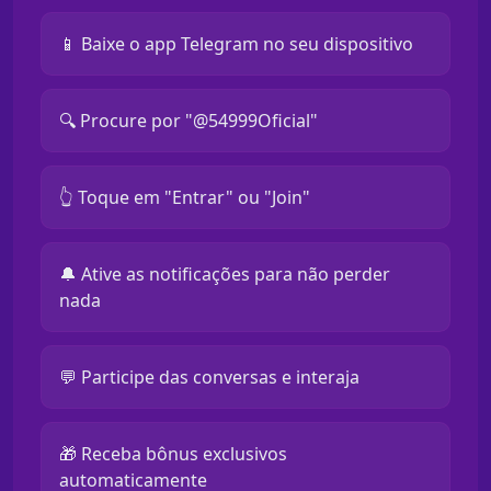
📱 Baixe o app Telegram no seu dispositivo
🔍 Procure por "@54999Oficial"
👆 Toque em "Entrar" ou "Join"
🔔 Ative as notificações para não perder
nada
💬 Participe das conversas e interaja
🎁 Receba bônus exclusivos
automaticamente