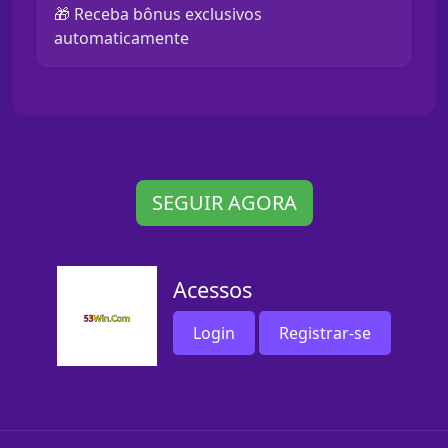
🎁 Receba bônus exclusivos
automaticamente
SEGUIR AGORA
Acessos
Login
Registrar-se