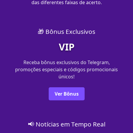
das diferentes faixas de acerto.
🎁 Bônus Exclusivos
VIP
Receba bônus exclusivos do Telegram,
promoções especiais e códigos promocionais
únicos!
Ver Bônus
📢 Notícias em Tempo Real