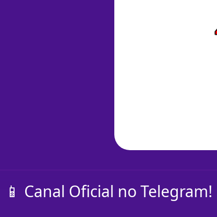
📱 Canal Oficial no Telegram!