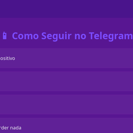
📱 Como Seguir no Telegram
ositivo
erder nada