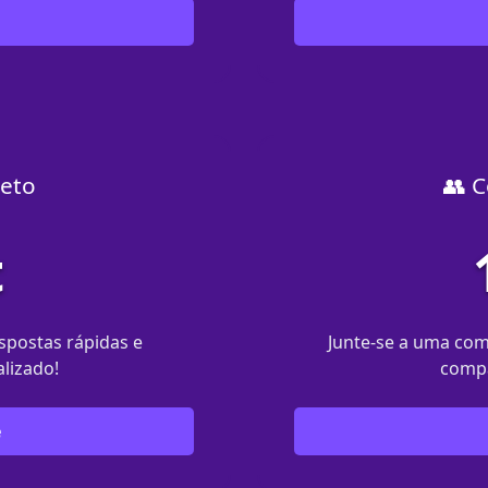
reto
👥 
t
espostas rápidas e
Junte-se a uma com
lizado!
compa
e