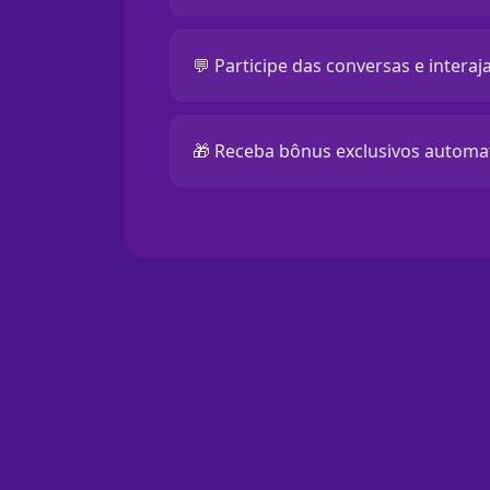
💬 Participe das conversas e interaj
🎁 Receba bônus exclusivos autom