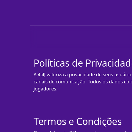
Políticas de Privacida
A 4J4J valoriza a privacidade de seus usuá
canais de comunicação. Todos os dados cole
jogadores.
Termos e Condições