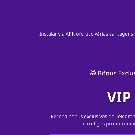
Instalar via APK oferece várias vantagens
🎁 Bônus Exclu
VIP
Receba bônus exclusivos do Telegra
e códigos promocionai