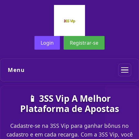
Login
Registrar-se
Menu
📱 3SS Vip A Melhor
Plataforma de Apostas
Cadastre-se na 3SS Vip para ganhar bônus no
cadastro e em cada recarga. Com a 3SS Vip, você