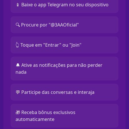
📱 Baixe o app Telegram no seu dispositivo
🔍 Procure por "@3AAOficial"
👆 Toque em "Entrar" ou "Join"
🔔 Ative as notificações para não perder
nada
💬 Participe das conversas e interaja
🎁 Receba bônus exclusivos
automaticamente