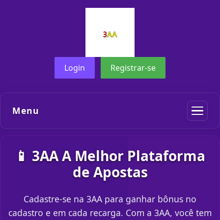
Login
Registrar-se
Menu
📱 3AA A Melhor Plataforma
de Apostas
Cadastre-se na 3AA para ganhar bônus no
cadastro e em cada recarga. Com a 3AA, você tem