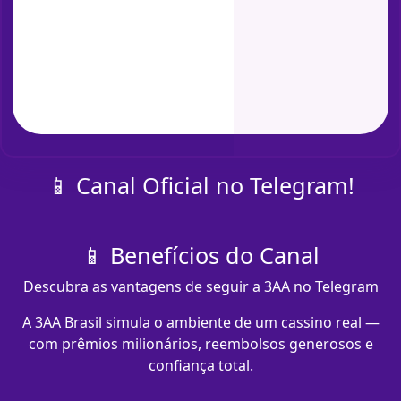
📱 Canal Oficial no Telegram!
📱 Benefícios do Canal
Descubra as vantagens de seguir a 3AA no Telegram
A 3AA Brasil simula o ambiente de um cassino real —
com prêmios milionários, reembolsos generosos e
confiança total.