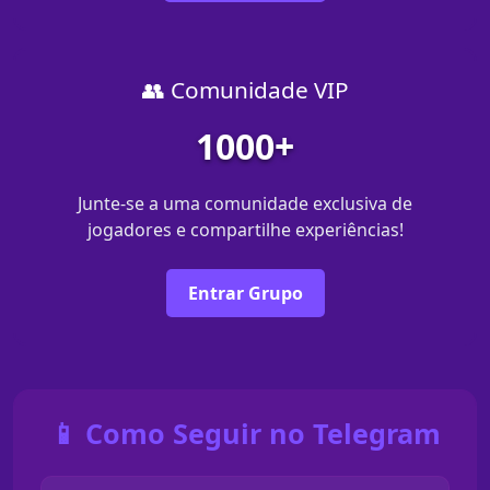
👥 Comunidade VIP
1000+
Junte-se a uma comunidade exclusiva de
jogadores e compartilhe experiências!
Entrar Grupo
📱 Como Seguir no Telegram