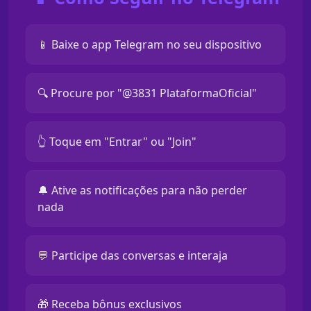
📱 Baixe o app Telegram no seu dispositivo
🔍 Procure por "@3831 PlataformaOficial"
👆 Toque em "Entrar" ou "Join"
🔔 Ative as notificações para não perder
nada
💬 Participe das conversas e interaja
🎁 Receba bônus exclusivos