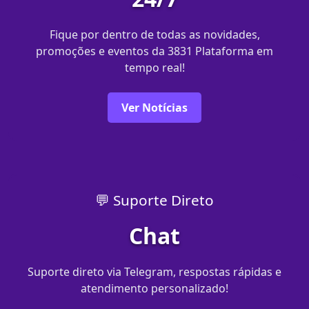
Fique por dentro de todas as novidades,
promoções e eventos da 3831 Plataforma em
tempo real!
Ver Notícias
💬 Suporte Direto
Chat
Suporte direto via Telegram, respostas rápidas e
atendimento personalizado!