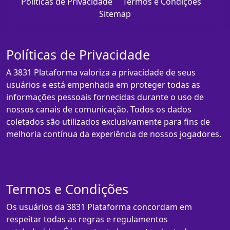
Políticas de Privacidade
Termos e Condições
Sitemap
Políticas de Privacidade
A 3831 Plataforma valoriza a privacidade de seus
usuários e está empenhada em proteger todas as
informações pessoais fornecidas durante o uso de
nossos canais de comunicação. Todos os dados
coletados são utilizados exclusivamente para fins de
melhoria contínua da experiência de nossos jogadores.
Termos e Condições
Os usuários da 3831 Plataforma concordam em
respeitar todas as regras e regulamentos