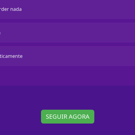
erder nada
a
aticamente
SEGUIR AGORA