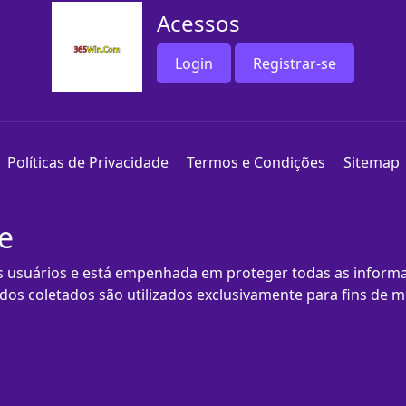
Acessos
Login
Registrar-se
Políticas de Privacidade
Termos e Condições
Sitemap
de
us usuários e está empenhada em proteger todas as informa
os coletados são utilizados exclusivamente para fins de m