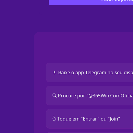
📱 Baixe o app Telegram no seu disp
🔍 Procure por "@365Win.ComOficia
👆 Toque em "Entrar" ou "Join"