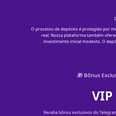
O processo de depósito é protegido por múl
real. Nossa plataforma também ofere
investimento inicial modesto. O dep
🎁 Bônus Exclu
VIP
Receba bônus exclusivos do Telegra