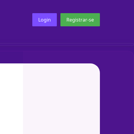
Login
Registrar-se