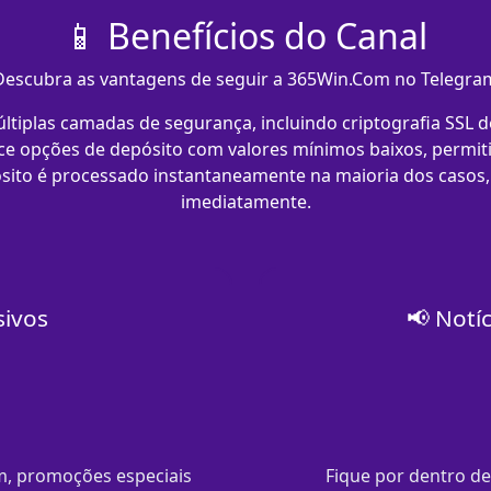
📱 Benefícios do Canal
Descubra as vantagens de seguir a 365Win.Com no Telegra
tiplas camadas de segurança, incluindo criptografia SSL d
ce opções de depósito com valores mínimos baixos, permi
ósito é processado instantaneamente na maioria dos casos
imediatamente.
sivos
📢 Notí
m, promoções especiais
Fique por dentro d