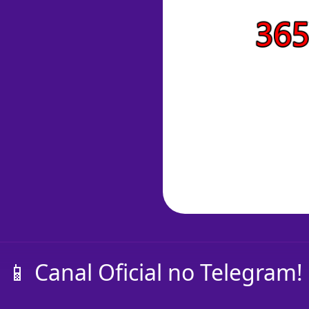
📱 Canal Oficial no Telegram!