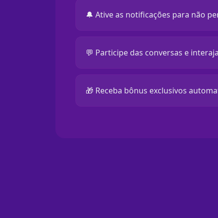
🔔 Ative as notificações para não p
💬 Participe das conversas e interaj
🎁 Receba bônus exclusivos autom