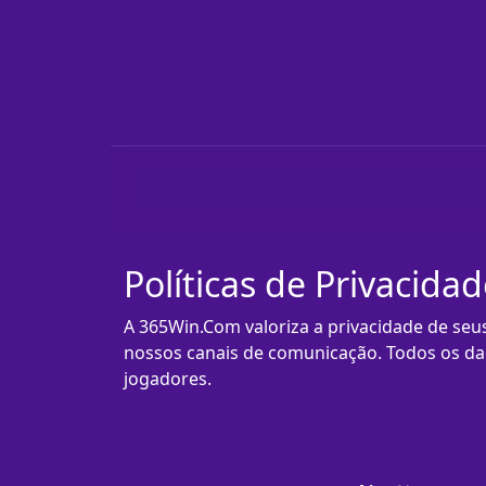
Políticas de Privacida
A 365Win.Com valoriza a privacidade de se
nossos canais de comunicação. Todos os dad
jogadores.