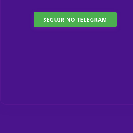
SEGUIR NO TELEGRAM