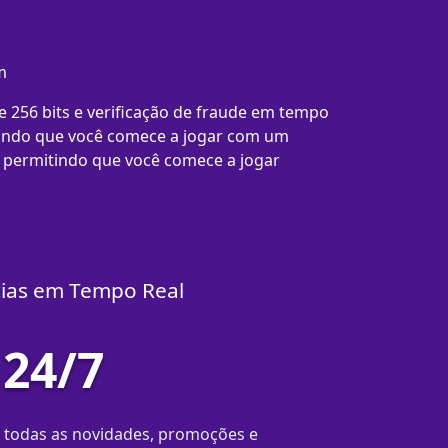
m
e 256 bits e verificação de fraude em tempo
tindo que você comece a jogar com um
, permitindo que você comece a jogar
cias em Tempo Real
24/7
e todas as novidades, promoções e