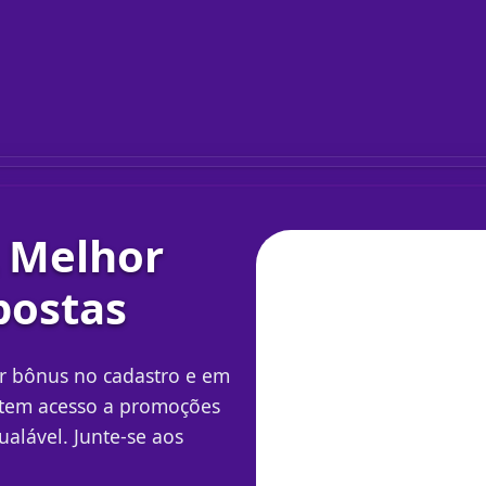
 Melhor
postas
r bônus no cadastro e em
 tem acesso a promoções
ualável. Junte-se aos