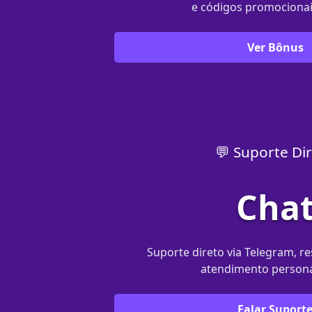
e códigos promocionai
Ver Bônus
💬 Suporte Di
Cha
Suporte direto via Telegram, r
atendimento persona
Falar Suport