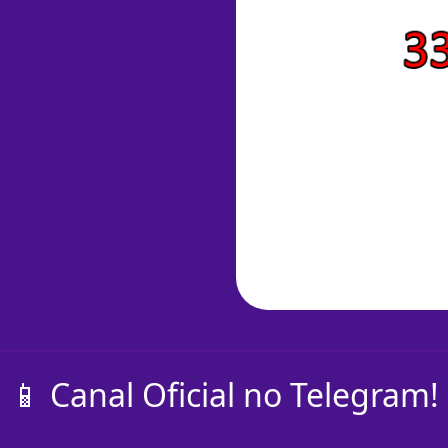
📱 Canal Oficial no Telegram!