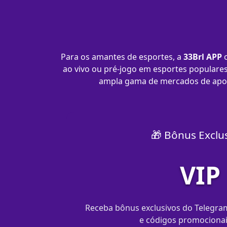
Para os amantes de esportes, a
33Brl APP
o
ao vivo ou pré-jogo em esportes populares
ampla gama de mercados de apo
🎁 Bônus Exclu
VIP
Receba bônus exclusivos do Telegra
e códigos promocionai