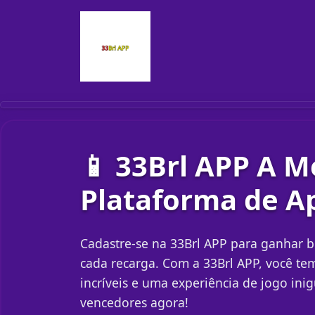
📱 33Brl APP A M
Plataforma de A
Cadastre-se na 33Brl APP para ganhar 
cada recarga. Com a 33Brl APP, você t
incríveis e uma experiência de jogo inig
vencedores agora!