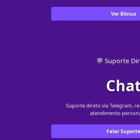
Ver Bônus
💬 Suporte Di
Cha
Suporte direto via Telegram, r
atendimento persona
Falar Suport