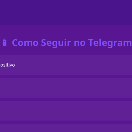
📱 Como Seguir no Telegram
ositivo