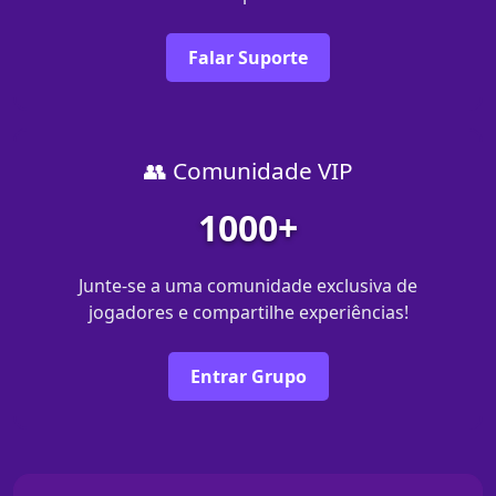
Falar Suporte
👥 Comunidade VIP
1000+
Junte-se a uma comunidade exclusiva de
jogadores e compartilhe experiências!
Entrar Grupo