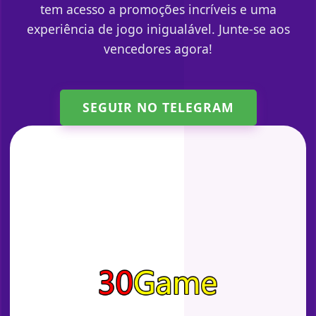
tem acesso a promoções incríveis e uma
experiência de jogo inigualável. Junte-se aos
vencedores agora!
SEGUIR NO TELEGRAM