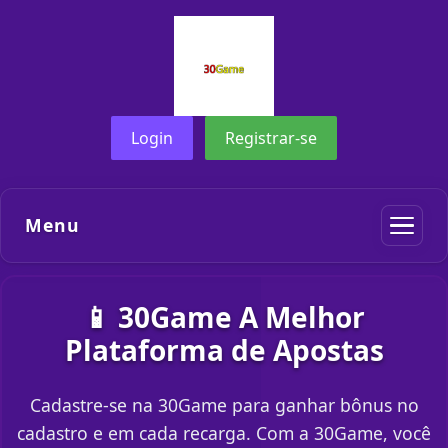
Login
Registrar-se
Menu
📱 30Game A Melhor
Plataforma de Apostas
Cadastre-se na 30Game para ganhar bônus no
cadastro e em cada recarga. Com a 30Game, você