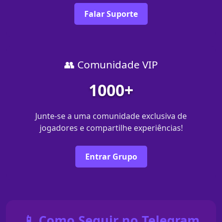
Falar Suporte
👥 Comunidade VIP
1000+
Junte-se a uma comunidade exclusiva de
jogadores e compartilhe experiências!
Entrar Grupo
📱 Como Seguir no Telegram