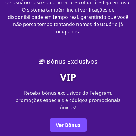
de usuário caso sua primeira escolha já esteja em uso.
O sistema também inclui verificações de
disponibilidade em tempo real, garantindo que você
não perca tempo tentando nomes de usuário já
ocupados.
🎁 Bônus Exclusivos
VIP
Receba bônus exclusivos do Telegram,
promoções especiais e códigos promocionais
únicos!
Ver Bônus