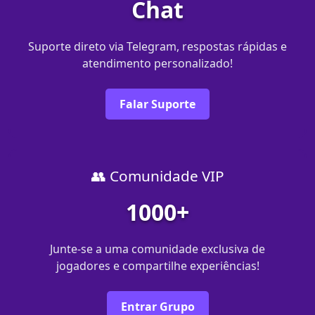
Chat
Suporte direto via Telegram, respostas rápidas e
atendimento personalizado!
Falar Suporte
👥 Comunidade VIP
1000+
Junte-se a uma comunidade exclusiva de
jogadores e compartilhe experiências!
Entrar Grupo