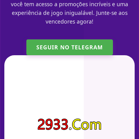
você tem acesso a promoções incríveis e uma
experiência de jogo inigualável. Junte-se aos
vencedores agora!
SEGUIR NO TELEGRAM