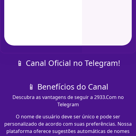
📱 Canal Oficial no Telegram!
📱 Benefícios do Canal
Descubra as vantagens de seguir a 2933.Com no
Telegram
O nome de usuário deve ser único e pode ser
personalizado de acordo com suas preferências. Nossa
plataforma oferece sugestões automáticas de nomes