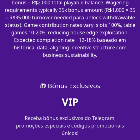
bonus = R$2.000 total playable balance. Wagering
requirements typically 35x bonus amount (R$1.000 × 35
= R$35.000 turnover needed para unlock withdrawable
status). Game contribution rates vary: slots 100%, table
games 10-20%, reducing house edge exploitation.
Expected completion rate ~12-18% baseado em
historical data, aligning incentive structure com
business sustainability.
🎁 Bônus Exclusivos
VIP
Receba bônus exclusivos do Telegram,
promoções especiais e códigos promocionais
únicos!