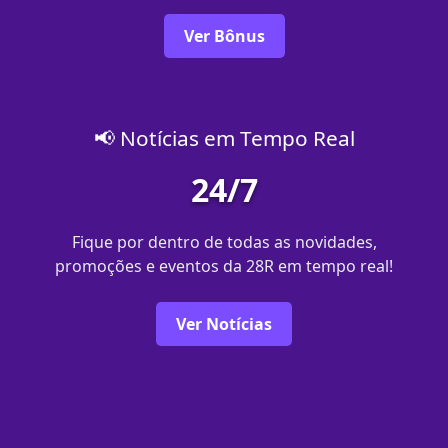
Ver Bônus
📢 Notícias em Tempo Real
24/7
Fique por dentro de todas as novidades,
promoções e eventos da 28R em tempo real!
Ver Notícias