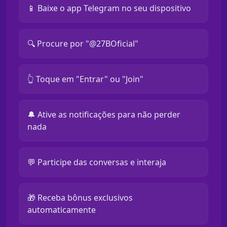
📱 Baixe o app Telegram no seu dispositivo
🔍 Procure por "@27BOficial"
👆 Toque em "Entrar" ou "Join"
🔔 Ative as notificações para não perder
nada
💬 Participe das conversas e interaja
🎁 Receba bônus exclusivos
automaticamente