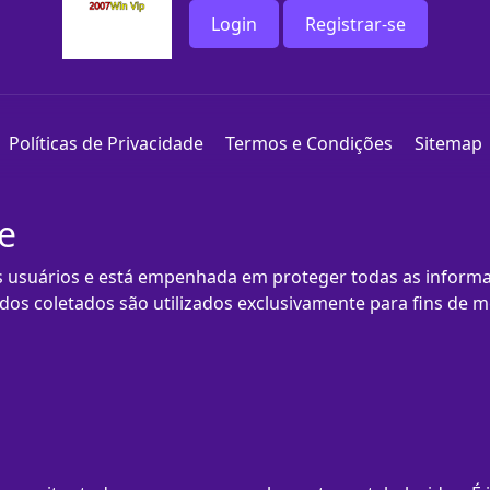
Login
Registrar-se
Políticas de Privacidade
Termos e Condições
Sitemap
de
us usuários e está empenhada em proteger todas as inform
os coletados são utilizados exclusivamente para fins de m