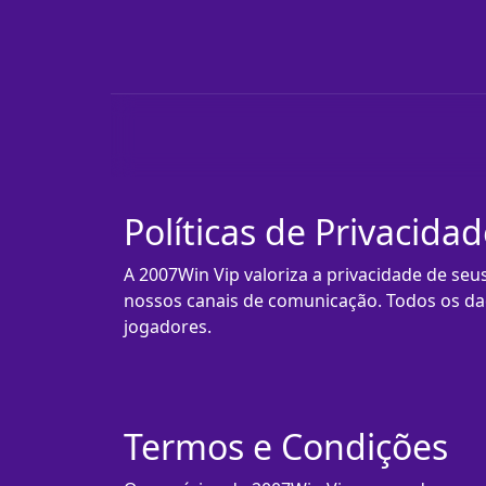
Políticas de Privacida
A 2007Win Vip valoriza a privacidade de se
nossos canais de comunicação. Todos os dad
jogadores.
Termos e Condições