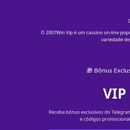
O 2007Win Vip é um cassino on-line popu
variedade de 
🎁 Bônus Exclu
VIP
Receba bônus exclusivos do Telegra
e códigos promocionai