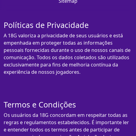
Sitemap
Políticas de Privacidade
A 18G valoriza a privacidade de seus usuários e está
empenhada em proteger todas as informações
pessoais fornecidas durante o uso de nossos canais de
comunicação. Todos os dados coletados são utilizados
exclusivamente para fins de melhoria contínua da
experiência de nossos jogadores.
Termos e Condições
Os usuários da 18G concordam em respeitar todas as
regras e regulamentos estabelecidos. É importante ler
e entender todos os termos antes de participar de