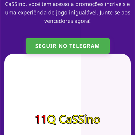
CaSSino, você tem acesso a promoções incríveis e
uma experiência de jogo inigualável. Junte-se aos
vencedores agora!
SEGUIR NO TELEGRAM