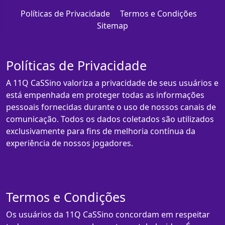
Políticas de Privacidade
Termos e Condições
Sitemap
Políticas de Privacidade
A 11Q CaSSino valoriza a privacidade de seus usuários e
está empenhada em proteger todas as informações
pessoais fornecidas durante o uso de nossos canais de
comunicação. Todos os dados coletados são utilizados
exclusivamente para fins de melhoria contínua da
experiência de nossos jogadores.
Termos e Condições
Os usuários da 11Q CaSSino concordam em respeitar