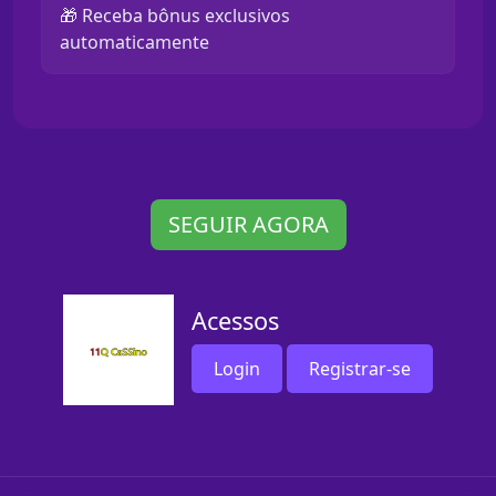
🎁 Receba bônus exclusivos
automaticamente
SEGUIR AGORA
Acessos
Login
Registrar-se