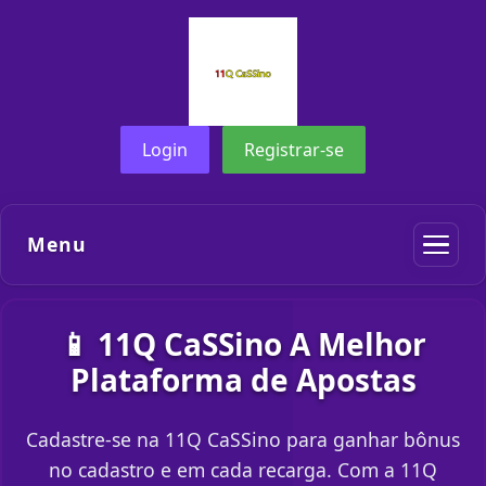
Login
Registrar-se
Menu
📱 11Q CaSSino A Melhor
Plataforma de Apostas
Cadastre-se na 11Q CaSSino para ganhar bônus
no cadastro e em cada recarga. Com a 11Q