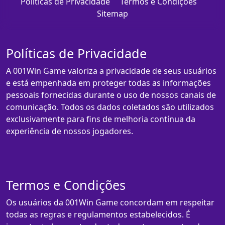
Políticas de Privacidade
Termos e Condições
Sitemap
Políticas de Privacidade
A 001Win Game valoriza a privacidade de seus usuários
e está empenhada em proteger todas as informações
pessoais fornecidas durante o uso de nossos canais de
comunicação. Todos os dados coletados são utilizados
exclusivamente para fins de melhoria contínua da
experiência de nossos jogadores.
Termos e Condições
Os usuários da 001Win Game concordam em respeitar
todas as regras e regulamentos estabelecidos. É