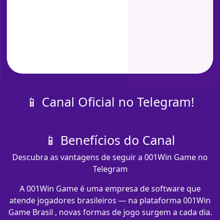
📱 Canal Oficial no Telegram!
📱 Benefícios do Canal
Descubra as vantagens de seguir a 001Win Game no
Telegram
A 001Win Game é uma empresa de software que
atende jogadores brasileiros — na plataforma 001Win
Game Brasil , novas formas de jogo surgem a cada dia.