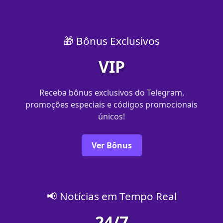
🎁 Bônus Exclusivos
VIP
Receba bônus exclusivos do Telegram,
promoções especiais e códigos promocionais
únicos!
Ver Bônus
📢 Notícias em Tempo Real
24/7