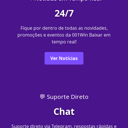
24/7
Fique por dentro de todas as novidades,
promoções e eventos da 001Win Baixar em
tempo real!
Ver Notícias
💬 Suporte Direto
Chat
Suporte direto via Telegram, respostas rápidas e