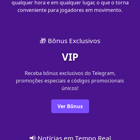
qualquer hora e em qualquer lugar, o que o torna
conveniente para jogadores em movimento.
🎁 Bônus Exclusivos
VIP
Receba bônus exclusivos do Telegram,
promoções especiais e códigos promocionais
únicos!
Ver Bônus
📢 Notícias em Tempo Real