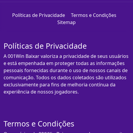
Políticas de Privacidade
Termos e Condições
Sitemap
Políticas de Privacidade
A 001Win Baixar valoriza a privacidade de seus usuários
e está empenhada em proteger todas as informações
pessoais fornecidas durante o uso de nossos canais de
comunicação. Todos os dados coletados são utilizados
exclusivamente para fins de melhoria contínua da
experiência de nossos jogadores.
Termos e Condições