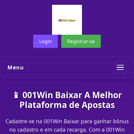
Login
Registrar-se
Menu
📱 001Win Baixar A Melhor
Plataforma de Apostas
Cadastre-se na 001Win Baixar para ganhar bônus
no cadastro e em cada recarga. Com a 001Win