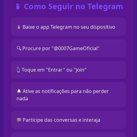
📱 Como Seguir no Telegram
📱 Baixe o app Telegram no seu dispositivo
🔍 Procure por "@0007GameOficial"
👆 Toque em "Entrar" ou "Join"
🔔 Ative as notificações para não perder
nada
💬 Participe das conversas e interaja