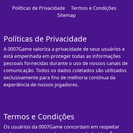
Políticas de Privacidade
Termos e Condições
Sitemap
Políticas de Privacidade
A 0007Game valoriza a privacidade de seus usuários e
está empenhada em proteger todas as informações
pessoais fornecidas durante o uso de nossos canais de
comunicação. Todos os dados coletados são utilizados
exclusivamente para fins de melhoria contínua da
experiência de nossos jogadores.
Termos e Condições
Os usuários da 0007Game concordam em respeitar